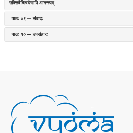
उक्तिवैचित्र्येणापि आनन्त्यम्
पाठः ०९ — संवादः
पाठः १० — उपसंहारः